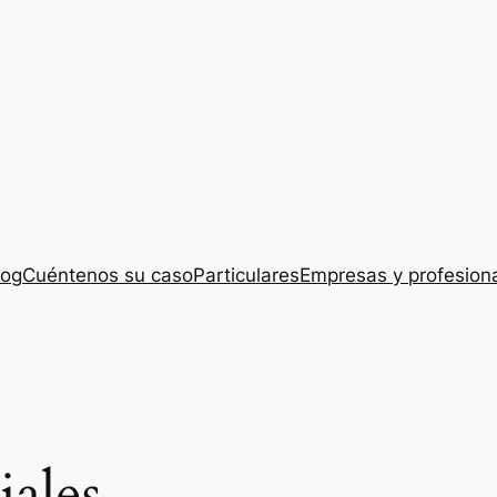
log
Cuéntenos su caso
Particulares
Empresas y profesion
iales