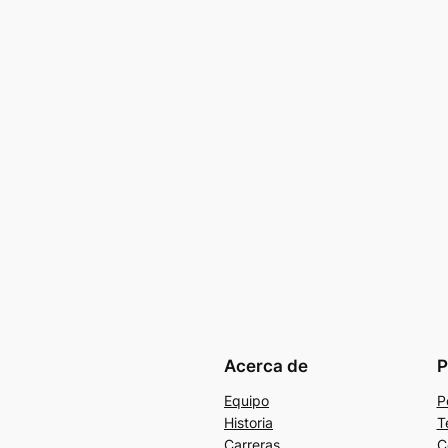
Acerca de
P
Equipo
P
Historia
T
Carreras
C