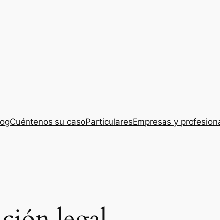
log
Cuéntenos su caso
Particulares
Empresas y profesion
ación legal