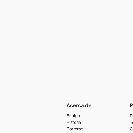
Acerca de
P
Equipo
P
Historia
T
Carreras
C