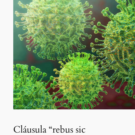
Cláusula “rebus sic