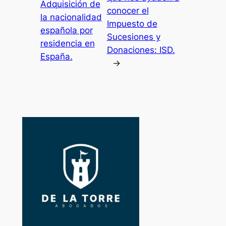
Adquisición de
conocer el
la nacionalidad
Impuesto de
española por
Sucesiones y
residencia en
Donaciones: ISD.
España.
→