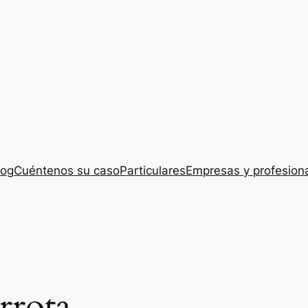
log
Cuéntenos su caso
Particulares
Empresas y profesion
rrota