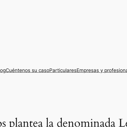
log
Cuéntenos su caso
Particulares
Empresas y profesion
os plantea la denominada L