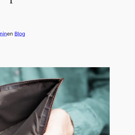
min
en
Blog