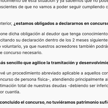
nocimiento de esta situación y ya sabemos que no pode
nscientes de que no vamos a poder seguir cumpliendo c
terior,
¿estamos obligados a declararnos en concurs
ne dicha obligación al deudor que tenga conocimiento
olicitando su declaración dentro de los 2 meses siguien
voluntario, ya que nuestros acreedores también podrán 
e concurso necesario.
s sencillo que agilice la tramitación y desenvolvimi
vé un procedimiento abreviado aplicable a aquellos con
ncurso de persona física-, atendiendo principalmente 
timación total de nuestras deudas -debiendo ser inferi
or cuantía.
oncluido el concurso, no tuviéramos patrimonio sufi