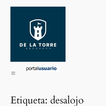
Saltar
al
contenido
Etiqueta:
desalojo