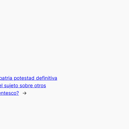
atria potestad definitiva
l sujeto sobre otros
entesco?
→