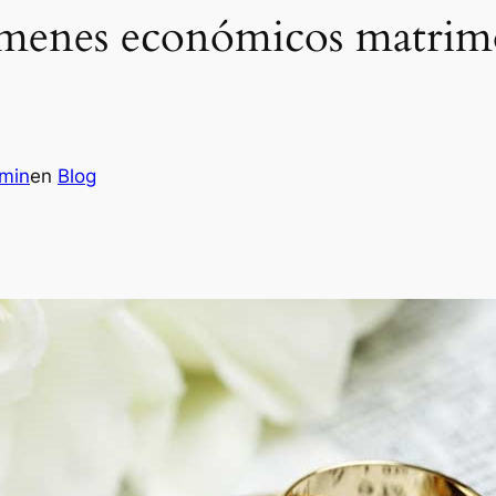
ímenes económicos matrimo
min
en
Blog