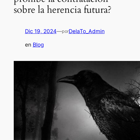
sobre la herencia futura?
Dic 19, 2024
—
DelaTo_Admin
por
en
Blog