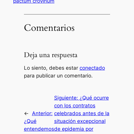
pactum crovinum
Comentarios
Deja una respuesta
Lo siento, debes estar
conectado
para publicar un comentario.
Siguiente:
¿Qué ocurre
con los contratos
←
Anterior:
celebrados antes de la
¿Qué
situación excepcional
entendemos
de epidemia por