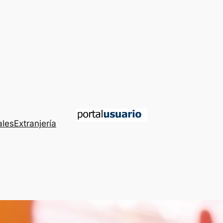
ales
Extranjería