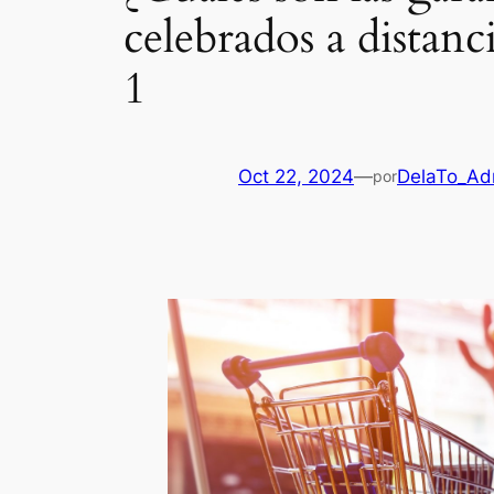
celebrados a distanc
1
Oct 22, 2024
—
DelaTo_Ad
por